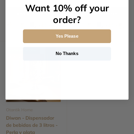
Want 10% off your
Añadir al carrito
Añadir al carrito
order?
Yes Please
Limited-Time Offer
No Thanks
27 % de descuento
Otantik Home
Diwan - Dispensador
de bebidas de 3 litros -
Perla y plata