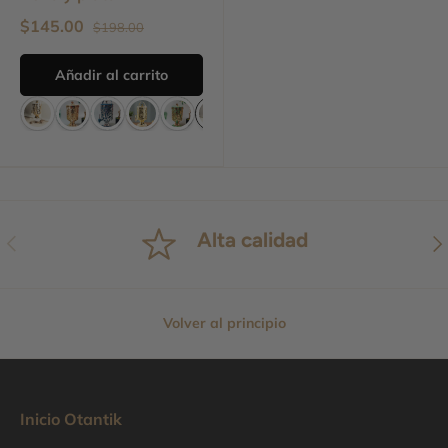
$145.00
$198.00
Añadir al carrito
Alta calidad
Anterior
Sig
Volver al principio
Inicio Otantik