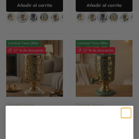
Añadir al carrito
Añadir al carrito
Limited-Time Offer
Limited-Time Offer
27 % de descuento
27 % de descuento
Otantik Home
Otantik Home
Diwan - Dispensador
Diwan - Dispensador
de bebidas de 3 litros -
de bebidas de 3 litros -
Marfil y oro
Verde oliva y dorado
$145.00
$145.00
$198.00
$198.00